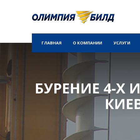
ГЛАВНАЯ
О КОМПАНИИ
УСЛУГИ
О КОМПАНИИ
ВОЗВЕД
ДОКУМЕНТЫ
ИСПЫТА
СВАЙ)
БУРЕНИЕ 4-Х 
ОТЗЫВЫ
ЗЕМЛЯН
ПЛАНИ
НАШИ ФОТОГРАФИИ
КИЕВ
УСИЛЕН
УПЛОТН
ИНЖЕНЕ
ПРОЕКТ
ФУНДА